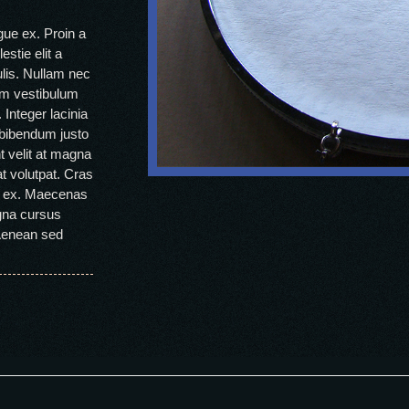
gue ex. Proin a
stie elit a
lis. Nullam nec
lum vestibulum
 Integer lacinia
e bibendum justo
 velit at magna
at volutpat. Cras
tis ex. Maecenas
gna cursus
 Aenean sed