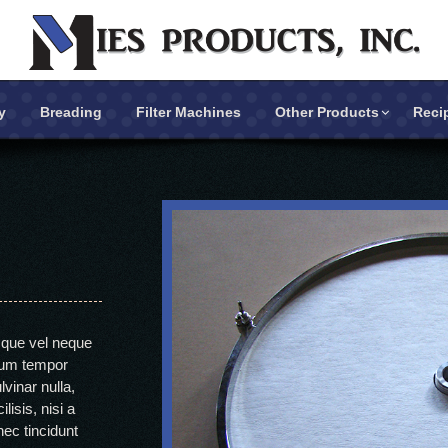
y
Breading
Filter Machines
Other Products
Reci
Breading
Filter Machines
sque vel neque
ulum tempor
vinar nulla,
lisis, nisi a
nec tincidunt