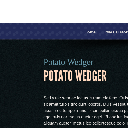
Home
Mies Histor
Home
Mies History
Potato Wedger
POTATO WEDGER
Recipe Book
Contact Us
Sed vitae sem ac lectus rutrum eleifend. Qui
sit amet turpis tincidunt lobortis. Duis vestib
risus, nec tempor nunc. Proin pellentesque pul
eget pulvinar metus auctor eget. Phasellus faci
aliquam auctor, metus leo pellentesque odio, 