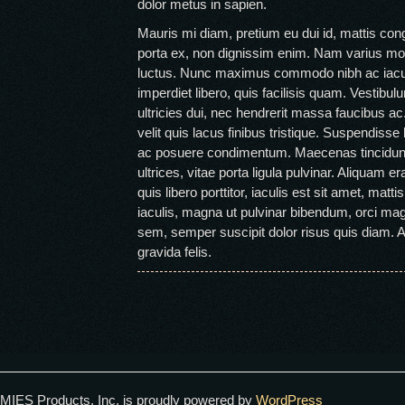
dolor metus in sapien.
Mauris mi diam, pretium eu dui id, mattis con
porta ex, non dignissim enim. Nam varius mole
luctus. Nunc maximus commodo nibh ac iacu
imperdiet libero, quis facilisis quam. Vestibu
ultricies dui, nec hendrerit massa faucibus ac.
velit quis lacus finibus tristique. Suspendiss
ac posuere condimentum. Maecenas tincidunt
ultrices, vitae porta ligula pulvinar. Aliquam er
quis libero porttitor, iaculis est sit amet, mat
iaculis, magna ut pulvinar bibendum, orci ma
sem, semper suscipit dolor risus quis diam.
gravida felis.
MIES Products, Inc. is proudly powered by
WordPress